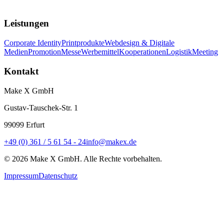
Leistungen
Corporate Identity
Printprodukte
Webdesign & Digitale
Medien
Promotion
Messe
Werbemittel
Kooperationen
Logistik
Meeting
Kontakt
Make X GmbH
Gustav-Tauschek-Str. 1
99099
Erfurt
+49 (0) 361 / 5 61 54 - 24
info@makex.de
©
2026
Make X GmbH. Alle Rechte vorbehalten.
Impressum
Datenschutz